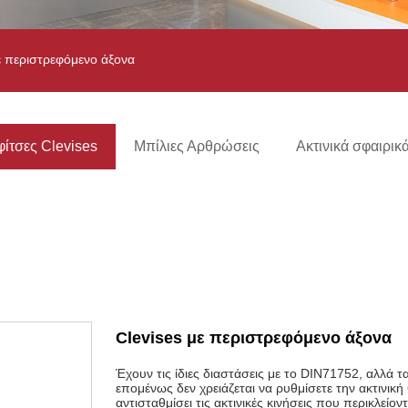
ε περιστρεφόμενο άξονα
φίτσες Clevises
Μπίλιες Αρθρώσεις
Ακτινικά σφαιρικ
Clevises με περιστρεφόμενο άξονα
Έχουν τις ίδιες διαστάσεις με το DIN71752, αλλά τ
επομένως δεν χρειάζεται να ρυθμίσετε την ακτινι
αντισταθμίσει τις ακτινικές κινήσεις που περικλεί