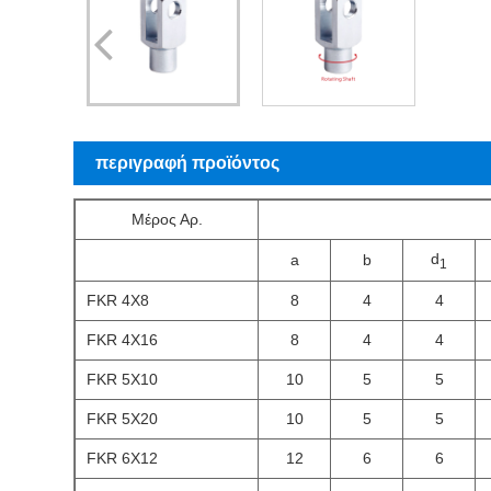
περιγραφή προϊόντος
Μέρος Αρ.
d
a
b
1
FKR 4X8
8
4
4
FKR 4X16
8
4
4
FKR 5Χ10
10
5
5
FKR 5X20
10
5
5
FKR 6X12
12
6
6