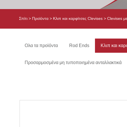
Σπίτι
>
Προϊόντα
>
Κλιπ και καρφίτσες Clevises
> Clevises μ
Ολα τα προϊόντα
Rod Ends
Κλιπ και καρ
Προσαρμοσμένα μη τυποποιημένα ανταλλακτικά