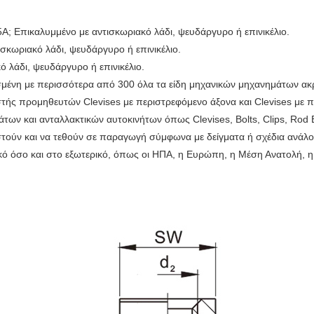
A; Επικαλυμμένο με αντισκωριακό λάδι, ψευδάργυρο ή επινικέλιο.
σκωριακό λάδι, ψευδάργυρο ή επινικέλιο.
ό λάδι, ψευδάργυρο ή επινικέλιο.
ισμένη με περισσότερα από 300 όλα τα είδη μηχανικών μηχανημάτων ακ
τής προμηθευτών Clevises με περιστρεφόμενο άξονα και Clevises με πε
ν και ανταλλακτικών αυτοκινήτων όπως Clevises, Bolts, Clips, Rod End
τούν και να τεθούν σε παραγωγή σύμφωνα με δείγματα ή σχέδια ανάλο
ό όσο και στο εξωτερικό, όπως οι ΗΠΑ, η Ευρώπη, η Μέση Ανατολή, η 