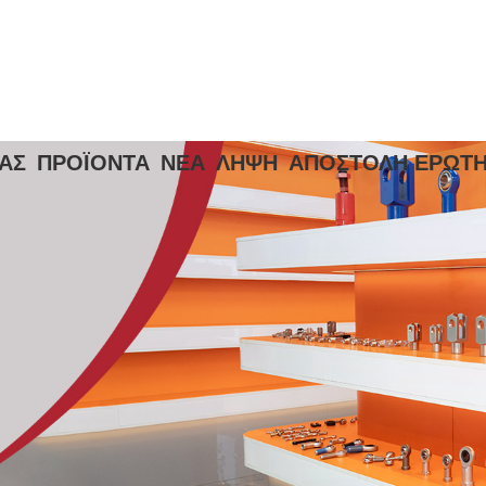
ΜΆΣ
ΠΡΟΪΌΝΤΑ
ΝΈΑ
ΛΉΨΗ
ΑΠΟΣΤΟΛΉ ΕΡΏΤ