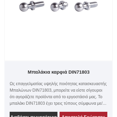
Μπαλάκια καρφιά DIN71803
Ως επαγγελματίας υψηλής ποιότητας κατασκευαστής
Μπαλώνων DIN71803, μπορείτε να είστε σίγουροι
ότι αγοράζετε προϊόντα από το εργοστάσιό μας. Το
μπαλάκι DIN71803 έχει τρεις τύπους σύμφωνα με/
χωρίς επιφάνεια κλειδιού ή σπείρωμα. Ο
ανθρακούχος χάλυβας και ο ανοξείδωτος χάλυβας