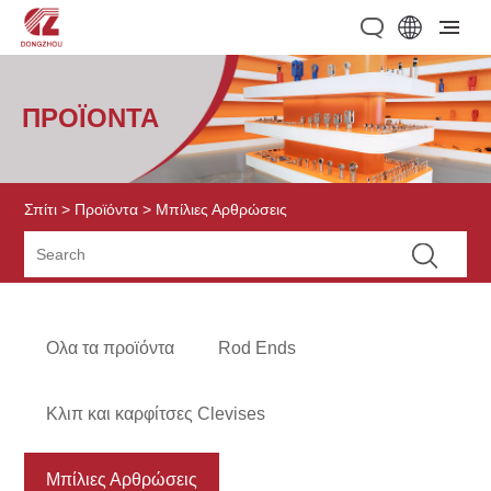
ΠΡΟΪΌΝΤΑ
Σπίτι
>
Προϊόντα
> Μπίλιες Αρθρώσεις
Ολα τα προϊόντα
Rod Ends
Κλιπ και καρφίτσες Clevises
Μπίλιες Αρθρώσεις