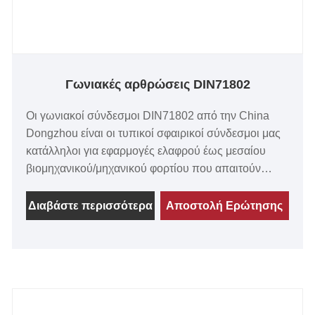
Γωνιακές αρθρώσεις DIN71802
Οι γωνιακοί σύνδεσμοι DIN71802 από την China
Dongzhou είναι οι τυπικοί σφαιρικοί σύνδεσμοι μας
κατάλληλοι για εφαρμογές ελαφρού έως μεσαίου
βιομηχανικού/μηχανικού φορτίου που απαιτούν
ομαλή δράση και καλή αντοχή στη φθορά. Το
στεγανοποιητικό καπάκι και το παξιμάδι είναι
Διαβάστε περισσότερα
Αποστολή Ερώτησης
προαιρετικά όπως θέλετε.