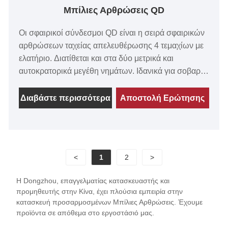
Μπίλιες Αρθρώσεις QD
Οι σφαιρικοί σύνδεσμοι QD είναι η σειρά σφαιρικών
αρθρώσεων ταχείας απελευθέρωσης 4 τεμαχίων με
ελατήριο. Διατίθεται και στα δύο μετρικά και
αυτοκρατορικά μεγέθη νημάτων. Ιδανικά για σοβαρές
συνθήκες φθοράς και είναι ανθεκτικά σε κραδασμούς
και υψηλή φόρτιση κραδασμών.
Διαβάστε περισσότερα
Αποστολή Ερώτησης
<
1
2
>
Η Dongzhou, επαγγελματίας κατασκευαστής και
προμηθευτής στην Κίνα, έχει πλούσια εμπειρία στην
κατασκευή προσαρμοσμένων Μπίλιες Αρθρώσεις. Έχουμε
προϊόντα σε απόθεμα στο εργοστάσιό μας.