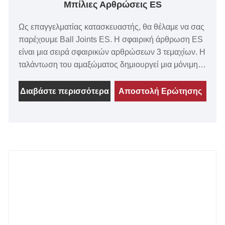
Μπίλιες Αρθρώσεις ES
Ως επαγγελματίας κατασκευαστής, θα θέλαμε να σας
παρέχουμε Ball Joints ES. Η σφαιρική άρθρωση ES
είναι μια σειρά σφαιρικών αρθρώσεων 3 τεμαχίων. Η
ταλάντωση του αμαξώματος δημιουργεί μια μόνιμη
συναρμολόγηση με το μπουλόνι. Η γκέτα από
νεοπρένιο βοηθά στην αντίσταση στη μόλυνση της
Διαβάστε περισσότερα
Αποστολή Ερώτησης
βρωμιάς. Γεμισμένο με λιπαντικό ώστε να κυκλώνει
ευκίνητα. Διατίθενται τόσο ίντσες όσο και μετρικές.
Δημοφιλές στην αμερικανική αγορά.