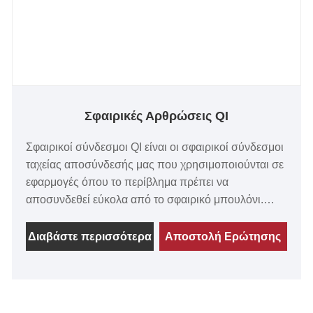
Σφαιρικές Αρθρώσεις QI
Σφαιρικοί σύνδεσμοι QI είναι οι σφαιρικοί σύνδεσμοι
ταχείας αποσύνδεσής μας που χρησιμοποιούνται σε
εφαρμογές όπου το περίβλημα πρέπει να
αποσυνδεθεί εύκολα από το σφαιρικό μπουλόνι.
Αυτό επιτυγχάνεται τραβώντας προς τα πίσω το
εξωτερικό περίβλημα με ελατήριο. Τα αυτοκρατορικά
Διαβάστε περισσότερα
Αποστολή Ερώτησης
και μετρικά μεγέθη και τα νήματα είναι και τα δύο
διαθέσιμα. Ειδικά: Ειδικά μεγέθη και διαμορφώσεις
είναι διαθέσιμα σε όγκο.